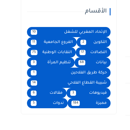
الأقسام
الإتحاد المغربي للشغل
10
التكوين
الفروع الجامعية
11
2
النضالات
النقابات الوطنية
75
17
بيانات
تنظيم المرأة
3
68
حركة طريق الفلاحين
1
شبيبة القطاع الفلاحي
14
فيديوهات
مقالات
6
3
مميزة
ندوات
5
184