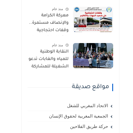
2026.. وهذه أبرز
منذ عام
مطالب شغيلة
معركة الكرامة
القطاع الفلاحي
والإنصاف مستمرة..
وقفات احتجاجية
بالقطاع الفلاحي على
منذ عام
مستوى الجهات
النقابة الوطنية
والأقاليم
للمياه والغابات تدعو
الشغيلة للمشاركة
الواسعة والحماسية
في الوقفتين
مواقع صديقة
الاحتجاجيتين أمام
وزارتي المالية
والفلاحة يوم السبت
الاتحاد المغربي للشغل
23 ماي 2026
الجمعية المغربية لحقوق الإنسان
حركة طريق الفلاحين