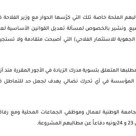
م الملحة خاصة تلك التي كرّسها الحوار مع وزير الفلاحة ف
محضر ملزم للجميع. ونشير بالخصوص لمسألة تعديل القوانين الأساسية لع
جهوية للاستثمار الفلاحي) التي أصبحت متقادمة ولا تستجي
 مطلبها المتعلق بتسوية مدرك الزيادة في الأجور المقررة منذ أز
 المؤسسة في أي تحرك نضالي يهدف لجعل حد للتماطل ف
الجامعة الوطنية لعمال وموظفي الجماعات المحلية ومع رفاقن