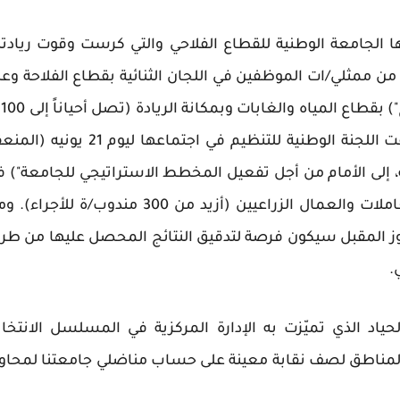
يها الجامعة الوطنية للقطاع الفلاحي والتي كرست وقوت ريادت
ل النقابي بقطاعنا بحصولها على أزيد من 60 % من ممثلي/ات الموظفين في اللجان الثنائية بقطاع الفلاحة و
95% من مم
) في جلّ المؤسسات العمومية بالقطاع. وقد شرعت اللجنة الوطنية للتنظيم في اجتماعها ليوم 21 
، إلى الأمام من أجل تفعيل المخطط الاستراتيجي للجامعة") ف
تشريح هذه النتائج وكذا للنتائج المحققة وسط العاملات والعمال الزراعيين (أزيد من 300 مندوب/ة للأج
نّ المجلس الجامعي المقرر عقده يوم 1 يوليوز المقبل سيكون فرصة لتدقيق النتائج المحصل عليها من 
.
اد الذي تميّزت به الإدارة المركزية في المسلسل الانتخاب
المناطق لصف نقابة معينة على حساب مناضلي جامعتنا لمحاول