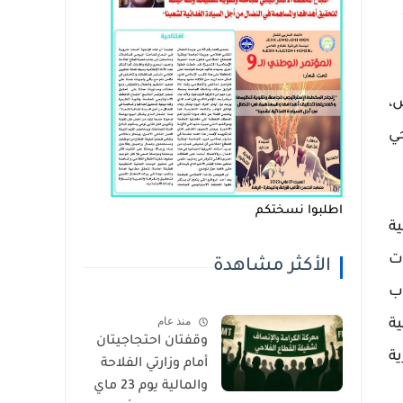
202
طاع الخاص،
ي
اطلبوا نسختكم
ة
ت
الأكثر مشاهدة
اب
منذ عام
ة
وقفتان احتجاجيتان
ة
أمام وزارتي الفلاحة
والمالية يوم 23 ماي