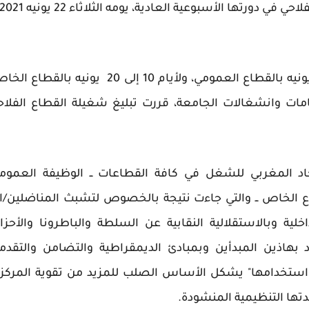
اجتمعت الكتابة التنفيذية للجامعة الوطنية للقطاع الفلاحي في دورتها الأسبوعية العادية، يومه الثلاثاء 22 يونيه 1
وبعد تداولها حول نتائج الانتخابات المهنية ليوم 16 يونيه بالقطاع العمومي، ولأيام 10 إلى 20 يونيه بالق
مات وانشغالات الجامعة، قررت تبليغ شغيلة القطاع الفلاح
اتحاد المغربي للشغل في كافة القطاعات ــ الوظيفة العمومي
 الخاص ــ والتي جاءت نتيجة بالخصوص لتشبث المناضلين/ا
اخلية وبالاستقلالية النقابية عن السلطة والباطرونا والأحز
بهاذين المبدأين وبمبادئ الديمقراطية والتضامن والتقدمي
 استخدامها" يشكل الأساس الصلب للمزيد من تقوية المركزي
دتها التنظيمية المنشودة.