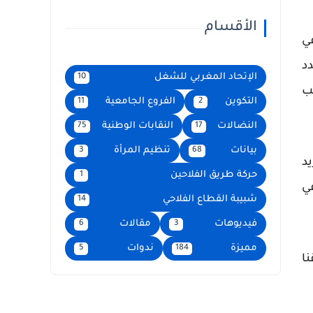
الأقسام
ي
دد
الإتحاد المغربي للشغل
10
ب
التكوين
الفروع الجامعية
11
2
النضالات
النقابات الوطنية
75
17
بيانات
تنظيم المرأة
3
68
يد
حركة طريق الفلاحين
1
ي
شبيبة القطاع الفلاحي
14
فيديوهات
مقالات
6
3
مميزة
ندوات
5
184
ا