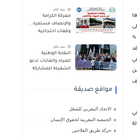
2026.. وهذه أبرز
منذ عام
مطالب شغيلة
ها
معركة الكرامة
القطاع الفلاحي
والإنصاف مستمرة..
على
وقفات احتجاجية
ثلي/ات الموظفين (غير "الحاملين للسلاح") بقطاع المياه والغابات وبمكانة الريادة (تصل أحياناً إلى 100 %
بالقطاع الفلاحي على
منذ عام
مستوى الجهات
يونيه (المنعقد
النقابة الوطنية
والأقاليم
ي
للمياه والغابات تدعو
الشغيلة للمشاركة
راء). ومن
الواسعة والحماسية
طرف
في الوقفتين
مواقع صديقة
الاحتجاجيتين أمام
وزارتي المالية
والفلاحة يوم السبت
الاتحاد المغربي للشغل
ي
23 ماي 2026
الجمعية المغربية لحقوق الإنسان
ة
حركة طريق الفلاحين