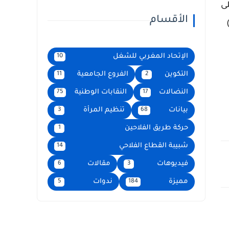
 على
الأقسام
الإتحاد المغربي للشغل
10
التكوين
الفروع الجامعية
11
2
النضالات
النقابات الوطنية
75
17
بيانات
تنظيم المرأة
3
68
حركة طريق الفلاحين
1
شبيبة القطاع الفلاحي
14
فيديوهات
مقالات
6
3
مميزة
ندوات
5
184