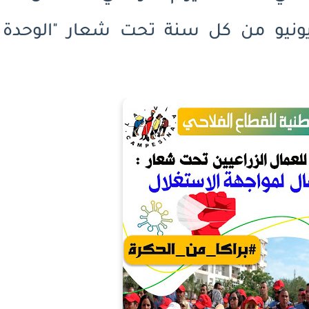
راعيين/ات الذي يصادف 15 يونيو من كل سنة تحت شعار "الوحدة