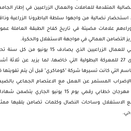
لنضالية المتقدمة للعاملات والعمال الزراعيين في إطار الجام
 استحضار نضالية من واجهوا سلطة الباطرونا الزراعية وذاقو
راءهم علامات مضيئة في تاريخ كفاح الطبقة العاملة عموم
يز التضامن العمالي في مواجهة الاستغلال والحكرة.
تخلد الجامعة الوطنية للقطاع الفلاحي اليوم الوطني للعمال الزراعيين الذي يصادف 15 يونيو من كل
شعار"الوحدة والنضال لمواجهة الاستغلال"، الذكرى 27 للمعركة البطولية التي خاضها، لما يزيد عن ثلاثة أ
سم التي كانت تسيرها شركة "كوماكري" قبل أن يتم تفويتها ف
الإضراب المستمر عن العمل مع الاعتصام الجماعي بالضيع
وبالاعتقالات التعسفية والأحكام الجائرة، من خلال مهرجان خطابي رقمي يوم 15 يونيو الجاري يتضمن 
قع الاستغلال وساحات النضال وكلمات تضامن يلقيها ممثل
حي.