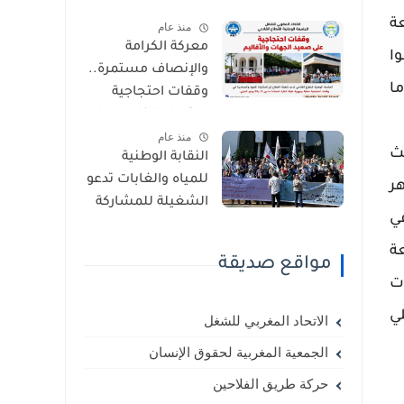
2026.. وهذه أبرز
عة
منذ عام
مطالب شغيلة
معركة الكرامة
القطاع الفلاحي
ا
والإنصاف مستمرة..
ا
وقفات احتجاجية
بالقطاع الفلاحي على
منذ عام
مستوى الجهات
 سنة تحث
النقابة الوطنية
والأقاليم
للمياه والغابات تدعو
شهر
الشغيلة للمشاركة
ي
الواسعة والحماسية
في الوقفتين
ة
مواقع صديقة
الاحتجاجيتين أمام
شهادات
وزارتي المالية
والفلاحة يوم السبت
ي
الاتحاد المغربي للشغل
23 ماي 2026
الجمعية المغربية لحقوق الإنسان
حركة طريق الفلاحين